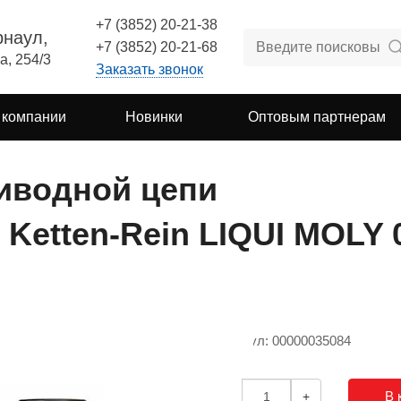
+7 (3852) 20-21-38
рнаул,
+7 (3852) 20-21-68
а, 254/3
Заказать звонок
 компании
Новинки
Оптовым партнерам
иводной цепи
 Ketten-Rein LIQUI MOLY 
Артикул: 00000035084
В 
-
+