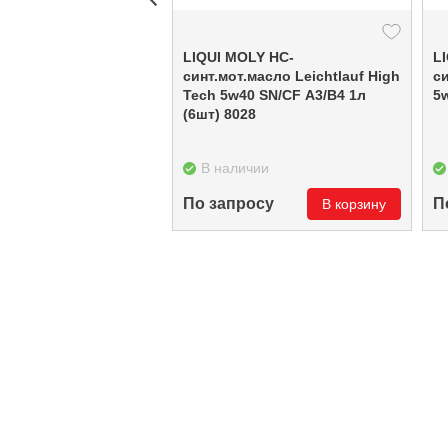
LIQUI MOLY НС-
L
синт.мот.масло Leichtlauf High
си
Tech 5w40 SN/CF A3/B4 1л
(6шт) 8028
В наличии
По запросу
П
В корзину