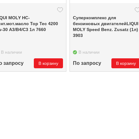
IQUI MOLY НС-
Суперкомплекс для
нт.мот.масло Top Tec 4200
бензиновых двигателейLIQUI
5w-30 A3/B4/C3 1л 7660
MOLY Speed Benz. Zusatz (1л)
3903
В наличии
В наличии
о запросу
По запросу
В корзину
В корзину