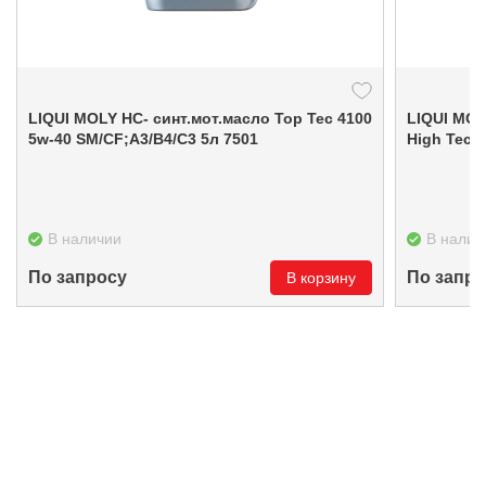
LIQUI MOLY НС- синт.мот.масло Top Tec 4100
LIQUI MOL
5w-40 SM/CF;A3/B4/C3 5л 7501
В наличии
В налич
По запросу
По запро
В корзину