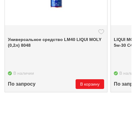
Универсальное средство LM40 LIQUI MOLY
LIQUI MOL
(0,2л) 8048
5w
В наличии
В налич
По запросу
По запро
В корзину