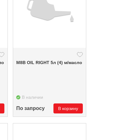
асло
М8В OIL RIGHT 5л (4) м/масло
В наличии
По запросу
В корзину