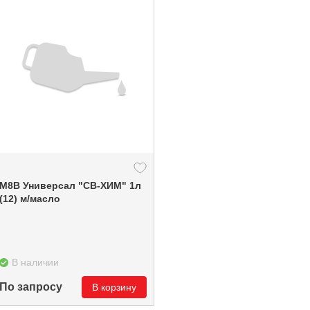
М8В Универсал "СВ-ХИМ" 1л
(12) м/масло
В наличии
По запросу
В корзину