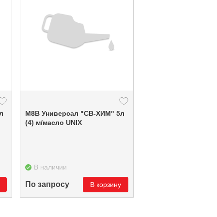
М8В Универсал "СВ-ХИМ" 5л
(4) м/масло UNIX
В наличии
По запросу
В корзину