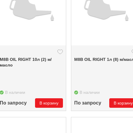
М8В OIL RIGHT 10л (2) м/
М8В OIL RIGHT 1л (8) м/м
масло
В наличии
В наличии
По запросу
По запросу
В корзину
В корзину