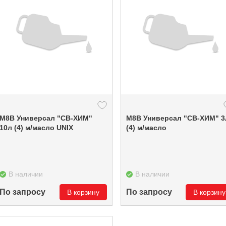
М8В Универсал "СВ-ХИМ"
М8В Универсал "СВ-ХИМ" 3л
10л (4) м/масло UNIX
(4) м/масло
В наличии
В наличии
По запросу
По запросу
В корзину
В корзину