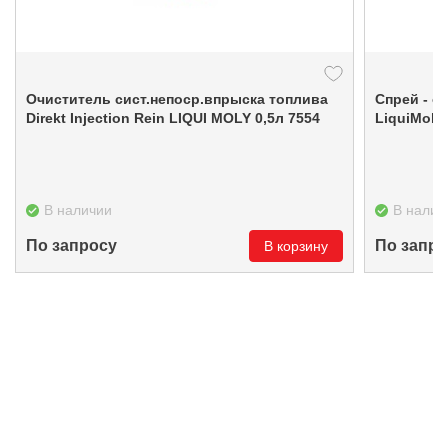
Очиститель сист.непоср.впрыска топлива
Спрей - охл
Direkt Injection Rein LIQUI MOLY 0,5л 7554
LiquiMoly
В наличии
В налич
По запросу
По запро
В корзину