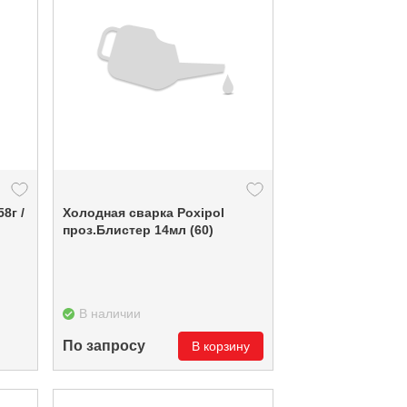
8г /
Холодная сварка Poxipol
проз.Блистер 14мл (60)
В наличии
По запросу
В корзину