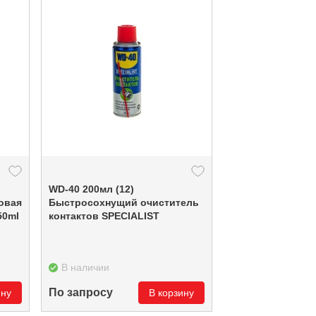
WD-40 200мл (12)
овая
Быстросохнущий очиститель
50ml
контактов SPECIALIST
В наличии
По запросу
ину
В корзину