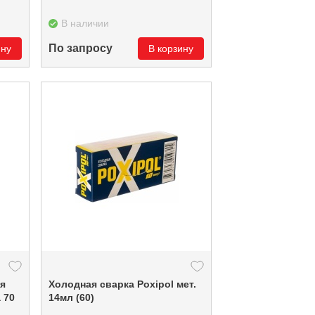
В наличии
По запросу
ину
В корзину
я
Холодная сварка Poxipol мет.
0
14мл (60)