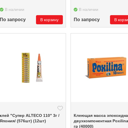
В наличии
В наличии
По запросу
По запросу
В корзину
В корз
клей "Супер ALTECO 110" 3г /
Клеющая масса эпоксидна
Япония/ (576шт) (12шт)
двухкомпонентная Poxilina 7
гр (40000)