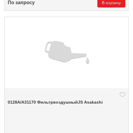
По запросу
В корзину
0128А/A31170 ФильтрвоздушныйJS Asakashi