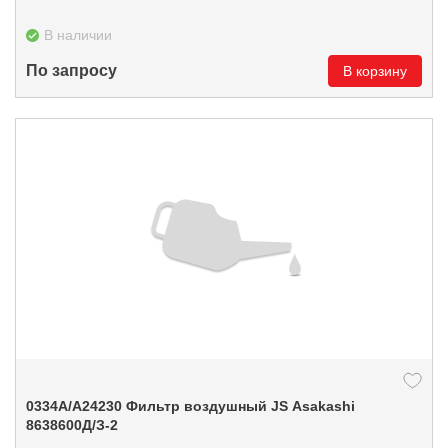
В наличии
По запросу
В корзину
0334А/A24230 Фильтр воздушный JS Asakashi
8638600Д/З-2