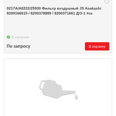
0217А/A0222/25930 Фильтр воздушный JS Asakashi
8200166615 / 8200378889 / 8200371661 Д/З-1 #ск
В наличии
По запросу
В корзину