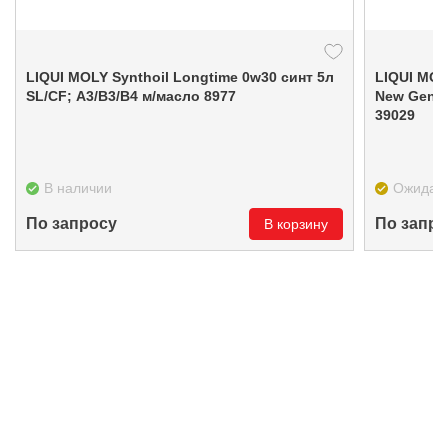
LIQUI MOLY Synthoil Longtime 0w30 синт 5л
LIQUI MOL
SL/CF; A3/B3/B4 м/масло 8977
New Generation 5w3
39029
В наличии
Ожидае
По запросу
По запро
В корзину