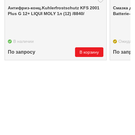
Антифриз-конц.Kuhlerfrostschutz KFS 2001
Смазка д/элек
Plus G 12+ LIQUI MOLY 1л (12) /8840/
Batterie-P
В наличии
Ожидае
По запросу
По запро
В корзину