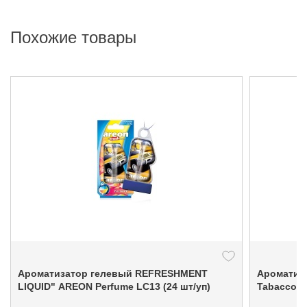
Похожие товары
Ароматизатор гелевый REFRESHMENT
Ароматиза
LIQUID" AREON Perfume LC13 (24 шт/уп)
Tabac