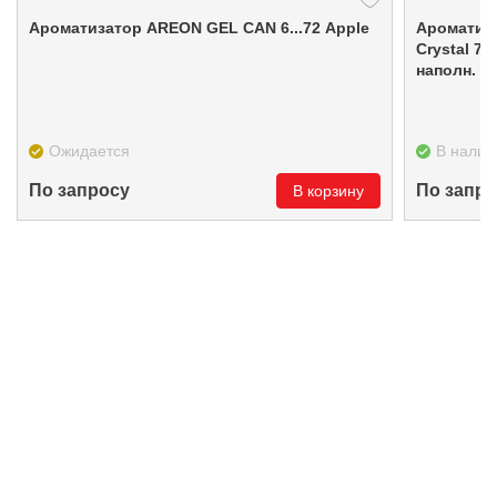
Ароматизатор AREON GEL CAN 6...72 Apple
Ароматиз
Crystal 704-AKB-03 (AKB03) (как Екоша,
наполн. д
Ожидается
В налич
По запросу
По запро
В корзину