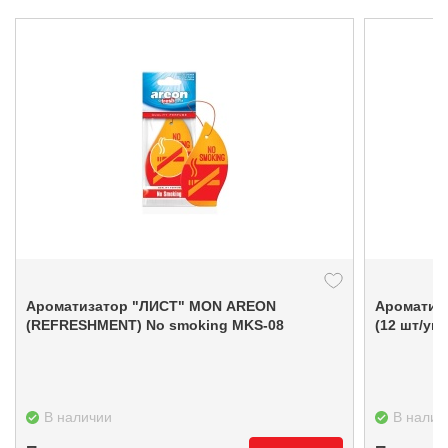
Ароматизатор "ЛИСТ" MON AREON
Ароматизат
(REFRESHMENT) No smoking MKS-08
(12 шт/уп)
В наличии
В налич