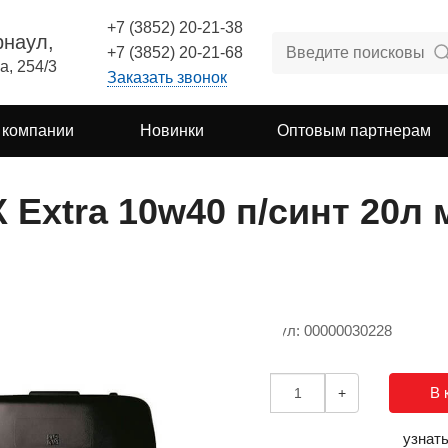
+7 (3852) 20-21-38
рнаул,
+7 (3852) 20-21-68
а, 254/3
Заказать звонок
 компании
Новинки
Оптовым партнерам
 Extra 10w40 п/синт 20л 
Артикул: 00000030228
В 
-
+
узнат