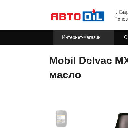
г. Ба
Попов
Интернет-магазин
О
Mobil Delvac MX
масло