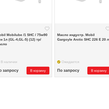
lube /1 SHC / 75w90
Масло индустр. Mobil
н 1л (GL-4,GL-5) (12) тр/
Gargoyle Arctic SHC 226 E 20 л
асло
В наличии
Ожидается
о запросу
По запросу
В корзину
В корзину