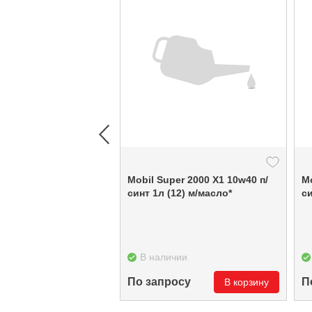
Mobil Super 2000 Х1 10w40 п/
Mo
синт 1л (12) м/масло*
си
В наличии
По запросу
П
В корзину