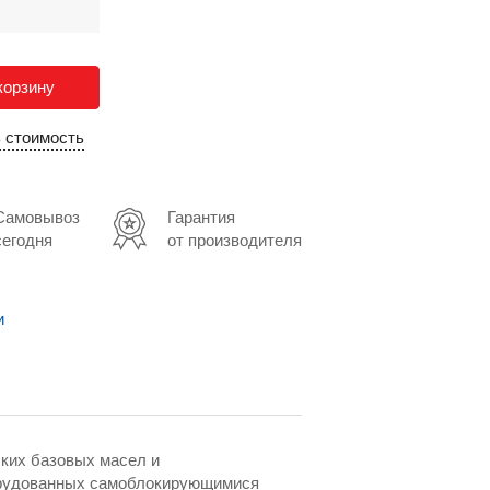
корзину
ь стоимость
Самовывоз
Гарантия
сегодня
от производителя
и
ских базовых масел и
борудованных самоблокирующимися