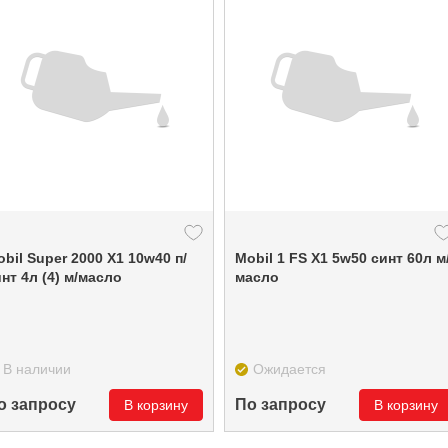
bil Super 2000 Х1 10w40 п/
Mobil 1 FS X1 5w50 синт 60л м
нт 4л (4) м/масло
масло
В наличии
Ожидается
о запросу
По запросу
В корзину
В корзину