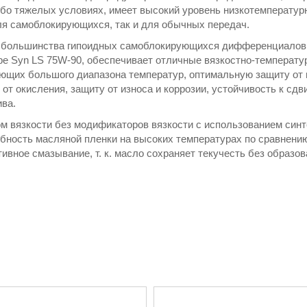
о тяжелых условиях, имеет высокий уровень низкотемператур
ля самоблокирующихся, так и для обычных передач.
 большинства гипоидных самоблокирующихся дифференциалов.
be Syn LS 75W-90, обеспечивает отличные вязкостно-температ
ующих большого диапазона температур, оптимальную защиту от 
от окисления, защиту от износа и коррозии, устойчивость к сдв
ва.
м вязкости без модификаторов вязкости с использованием синт
ность масляной пленки на высоких температурах по сравнени
ивное смазывание, т. к. масло сохраняет текучесть без образов