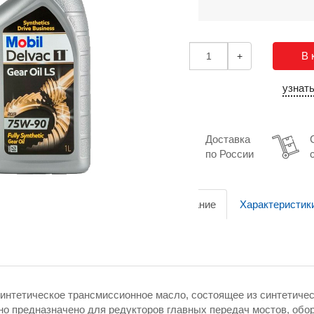
В 
-
+
узнат
Доставка
по России
Описание
Характеристик
интетическое трансмиссионное масло, состоящее из синтетиче
Оно предназначено для редукторов главных передач мостов, о