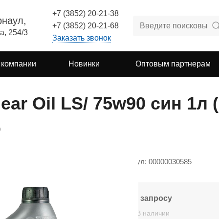
+7 (3852) 20-21-38
рнаул,
+7 (3852) 20-21-68
а, 254/3
Заказать звонок
 компании
Новинки
Оптовым партнерам
ear Oil LS/ 75w90 син 1л 
о
Артикул: 00000030585
По запросу
В наличии