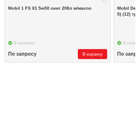
Mobil 1 FS X1 5w50 синт 208л м/масло
Mobil Delvac 1Gear Oil LS/ 75w90 син 1л (GL-
5) (12) тр
В наличии
В налич
По запросу
По запро
В корзину