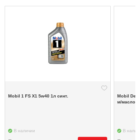
Mobil 1 FS X1 5w40 1л синт.
Mobil Delvac XHP Extra 10w40 синтетика 4л
м/масло
В наличии
В налич