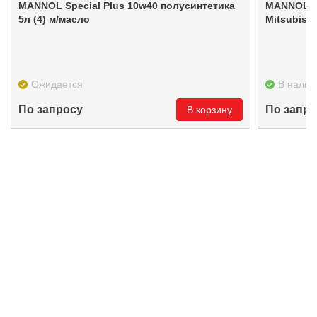
MANNOL Special Plus 10w40 полусинтетика
MANNOL ATF SP-IV / O.E.M. for Hyndai Kia
5л (4) м/масло
Ожидается
В налич
По запросу
По запро
В корзину