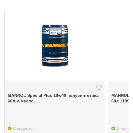
MANNOL Special Plus 10w40 полусинтетика
MANNOL 5w30 SN/CF для Toyota Lexus син.
60л м/масло
60л 1199
Ожидается
В налич