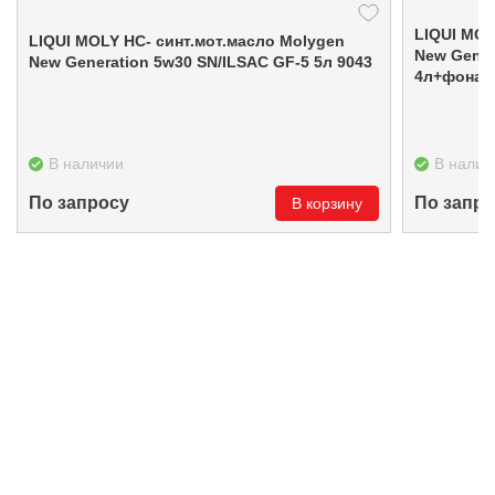
LIQUI MOL
LIQUI MOLY НС- синт.мот.масло Molygen
New Gener
New Generation 5w30 SN/ILSAC GF-5 5л 9043
4л+фонари
В наличии
В налич
По запросу
По запро
В корзину