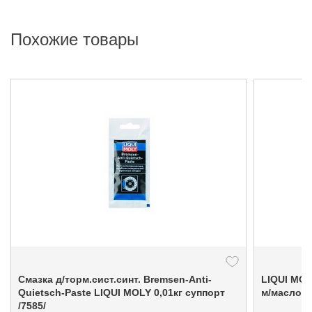
Похожие товары
Смазка д/торм.сист.синт. Bremsen-Anti-
LIQUI MOLY Special Те
Quietsch-Paste LIQUI MOLY 0,01кг суппорт
м/масло 7
/7585/