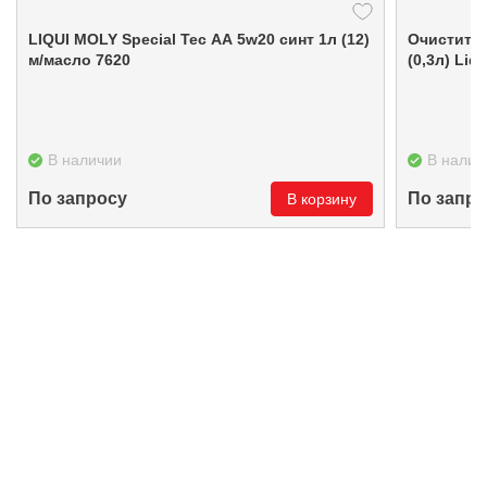
LIQUI MOLY Special Тес AA 5w20 синт 1л (12)
Очистител
м/масло 7620
(0,3л) Liq
В наличии
В налич
По запросу
По запро
В корзину