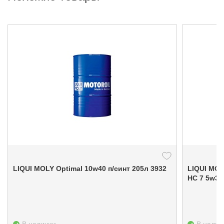
LIQUI MOLY Optimal 10w40 п/синт 205л 3932
LIQUI MOL
HC 7 5w30