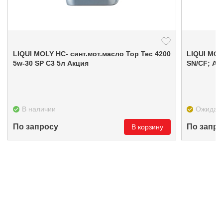
LIQUI MOLY НС- синт.мот.масло Top Tec 4200
LIQUI MOL
5w-30 SP C3 5л Акция
SN/CF; A3
В наличии
Ожидае
По запросу
По запро
В корзину