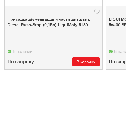
Присадка д/уменьш.дымности диз.двиг.
LIQUI MOL
Diesel Russ-Stop (0,15л) LiquiMoly 5180
В наличии
В налич
По запросу
По запро
В корзину