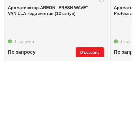
Ароматизатор ARЕON "FRESH WAVE"
Ароматизатор 
VANILLA кеда желтая (12 шт/уп)
Professor 
В наличии
В налич
По запросу
По запро
В корзину