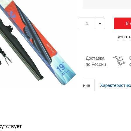
В 
-
+
узнат
Доставка
по России
Описание
Характеристик
утствует