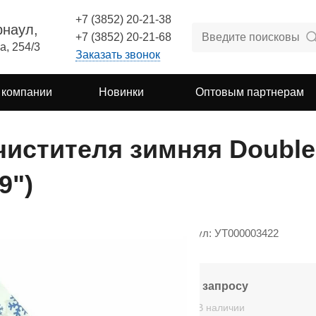
+7 (3852) 20-21-38
рнаул,
+7 (3852) 20-21-68
а, 254/3
Заказать звонок
 компании
Новинки
Оптовым партнерам
чистителя зимняя Double
9")
Артикул: УТ000003422
По запросу
В наличии