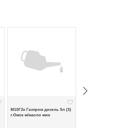
М10Г2к Газпром дизель 5л (3)
Масло трансм. GL-5 80/90 мин
г.Омск м/масло мин
Газпромнефть 4л (3)