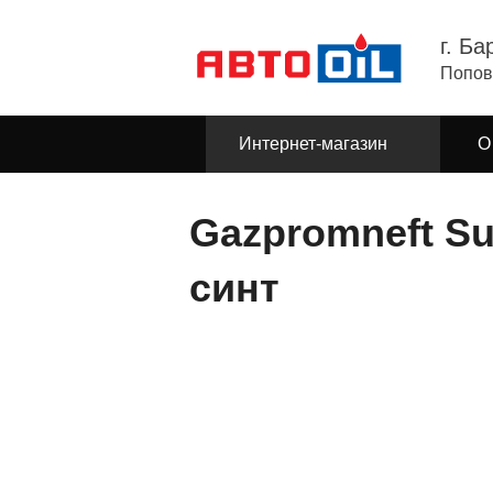
г. Ба
Попов
Интернет-магазин
О
Gazpromneft Su
синт