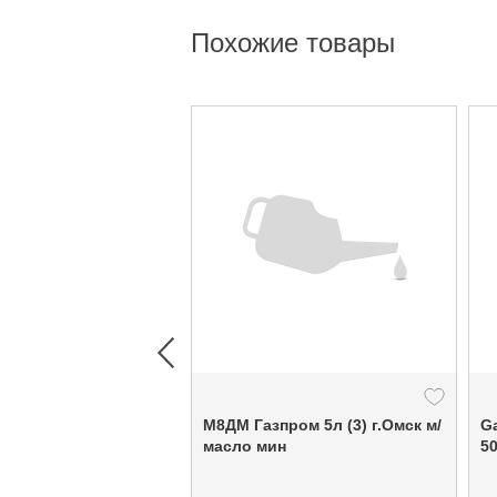
Похожие товары
М8ДМ Газпром 5л (3) г.Омск м/
G
масло мин