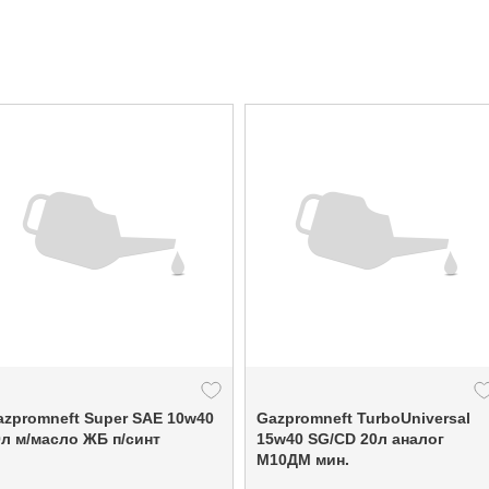
azpromneft Super SAE 10w40
Gazpromneft TurboUniversal
50л м/масло ЖБ п/синт
15w40 SG/CD 20л аналог
М10ДМ мин.