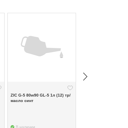
ZIC G-5 80w90 GL-5 1л (12) тр/
ZIC X9 5w40 SP 4л (4) масло
масло синт
моторное
В наличии
В наличии