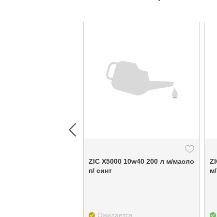
ZIC X5000 10w40 200 л м/масло
ZI
п/ синт
м
Ожидается