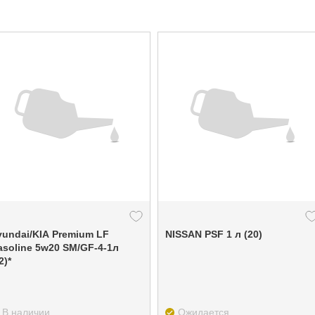
yundai/KIA Premium LF
NISSAN PSF 1 л (20)
asoline 5w20 SM/GF-4-1л
2)*
В наличии
Ожидается