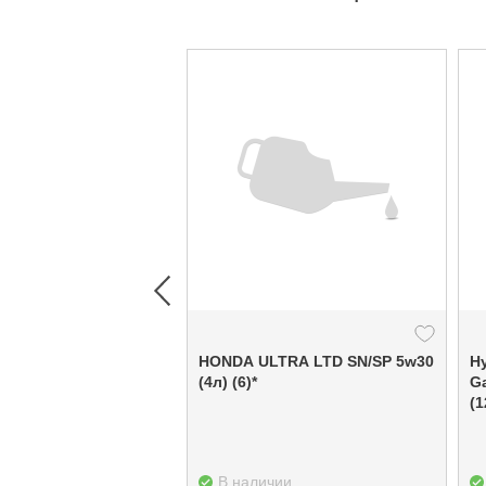
HONDA ULTRA LTD SN/SP 5w30
H
(4л) (6)*
G
(1
В наличии