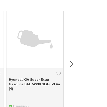
Hyundai/KIA Super Extra
Hyundai/KIA ATF SP-
Gasoline SAE 5W30 SL/GF-3 4л
(4)
В наличии
В наличии