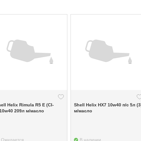
ell Helix Rimula R5 E (СI-
Shell Helix HX7 10w40 п/с 5л (3
4)10w40 209л м/масло
м/масло
Ожидается
В наличии