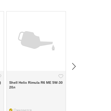
)
Shell Helix Rimula R6 ME 5W-30
Shell Helix HX7 5w40 п/
20л
м/масло
Ожидается
В наличии