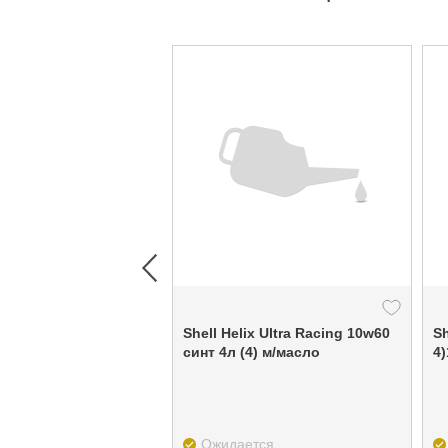
Shell Helix Ultra Racing 10w60
Sh
синт 4л (4) м/масло
Ожидается