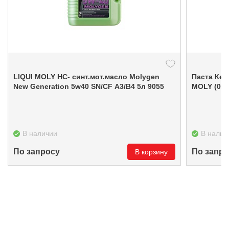
LIQUI MOLY НС- синт.мот.масло Molygen
Паста Кер
New Gеnеration 5w40 SN/CF A3/B4 5л 9055
MOLY (0.05
В наличии
В налич
По запросу
По запро
В корзину