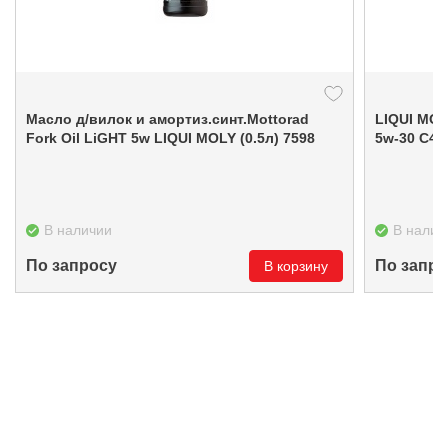
Масло д/вилок и амортиз.синт.Mottorad
LIQUI MOL
Fork Oil LiGHT 5w LIQUI MOLY (0.5л) 7598
5w
В наличии
В налич
По запросу
По запро
В корзину