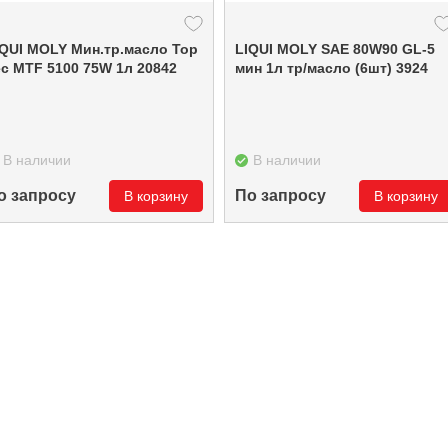
IQUI MOLY Мин.тр.масло Top
LIQUI MOLY SAE 80W90 GL-5
ec MTF 5100 75W 1л 20842
мин 1л тр/масло (6шт) 3924
В наличии
В наличии
о запросу
По запросу
В корзину
В корзину