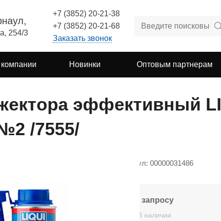
+7 (3852) 20-21-38
рнаул,
+7 (3852) 20-21-68
а, 254/3
Заказать звонок
 компании
Новинки
Оптовым партнерам
жектора эффективный L
№2 /7555/
Артикул: 00000031486
По запросу
В наличии