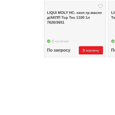
LIQUI MOLY НС- синт.тр.масло
L
д/АКПП Top Tec 1100 1л
T
7626/3651
В наличии
По запросу
П
В корзину