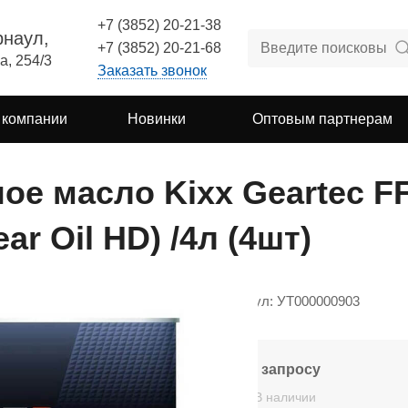
+7 (3852) 20-21-38
рнаул,
+7 (3852) 20-21-68
а, 254/3
Заказать звонок
 компании
Новинки
Оптовым партнерам
ое масло Kixx Geartec F
ar Oil HD) /4л (4шт)
Артикул: УТ000000903
По запросу
В наличии