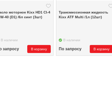
асло моторное Kixx HD1 CI-4
Трансмиссионная жидкость
W-40 (D1) /6л синт (3шт)
Kixx ATF Multi /1л (12шт)
В наличии
В наличии
о запросу
По запросу
В корзину
В корзину