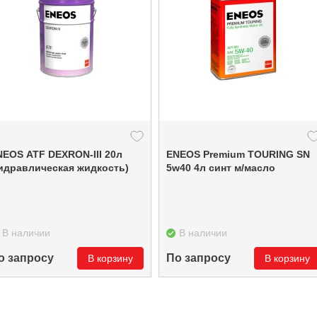
NEOS ATF DEXRON-III 20л
ENEOS Premium TOURING SN
гидравлическая жидкость)
5w40 4л синт м/масло
В наличии
В наличии
о запросу
По запросу
В корзину
В корзину