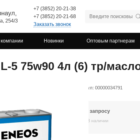
+7 (3852) 20-21-38
рнаул,
+7 (3852) 20-21-68
а, 254/3
Заказать звонок
 компании
Новинки
Оптовым партнерам
5 75w90 4л (6) тр/масл
Артикул: 00000034791
По запросу
В наличии