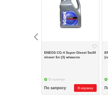
ENEOS CG-4 Super Diesel 5w30
E
п/синт 6л (3) м/масло
(
В наличии
По запросу
П
В корзину