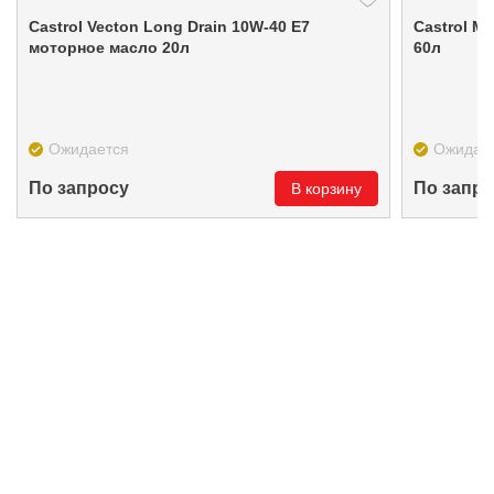
Castrol Vecton Long Drain 10W-40 E7
Castrol Magnateс 
моторное масло 20л
60л
Ожидается
Ожидае
По запросу
По запро
В корзину