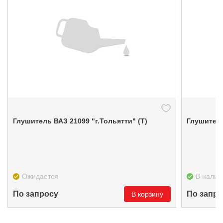
Глушитель ВАЗ 21099 "г.Тольятти" (Т)
Глушитель
Ожидается
В налич
По запросу
По запро
В корзину