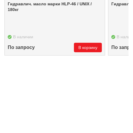
Гидравлич. масло марки HLP-46 / UNIX /
Гидравлич
180кг
В наличии
В налич
По запросу
По запро
В корзину