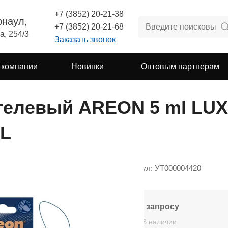
+7 (3852) 20-21-38
рнаул,
+7 (3852) 20-21-68
а, 254/3
Заказать звонок
 компании
Новинки
Оптовым партнерам
гелевый AREON 5 ml LUX
EL
Артикул: УТ000004420
По запросу
В наличии