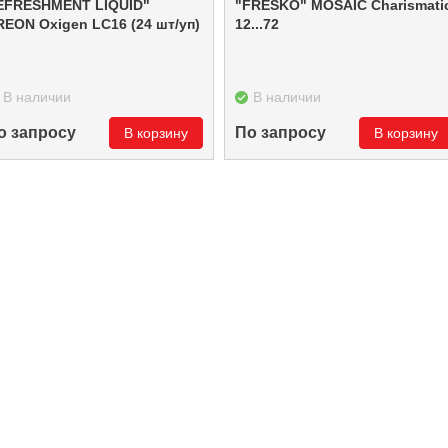
EFRESHMENT LIQUID"
"FRESKO" MOSAIC Charismatic
REON Oxigen LC16 (24 шт/уп)
12...72
В наличии
В наличии
о запросу
По запросу
В корзину
В корзину