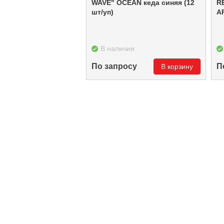
WAVE" OCEAN кеда синяя (12
R
шт/уп)
A
В наличии
По запросу
П
В корзину